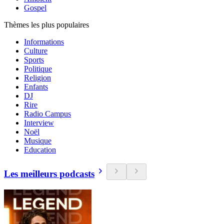
Gospel
Thèmes les plus populaires
Informations
Culture
Sports
Politique
Religion
Enfants
DJ
Rire
Radio Campus
Interview
Noël
Musique
Education
Les meilleurs podcasts