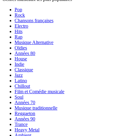
Pop
Rock
Chansons françaises
Electro
Hits
Rap
Musique Alternative
Oldies
Années 80
House
Indie
Classique
Jazz
Latino
Chillout
Film et Comédie musicale
Soul
Années 70
Musique traditionnelle
Reggaeton
Années 90
Trance
Heavy Metal
Ambient