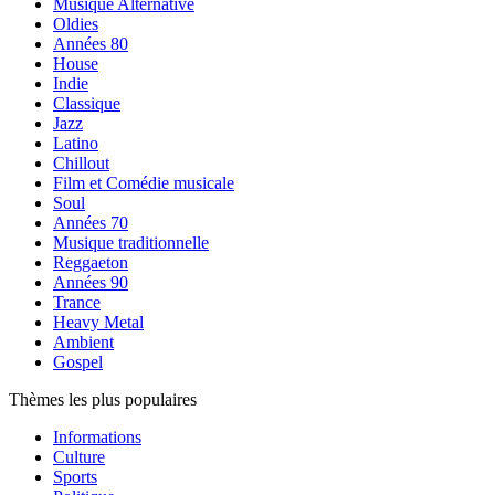
Musique Alternative
Oldies
Années 80
House
Indie
Classique
Jazz
Latino
Chillout
Film et Comédie musicale
Soul
Années 70
Musique traditionnelle
Reggaeton
Années 90
Trance
Heavy Metal
Ambient
Gospel
Thèmes les plus populaires
Informations
Culture
Sports