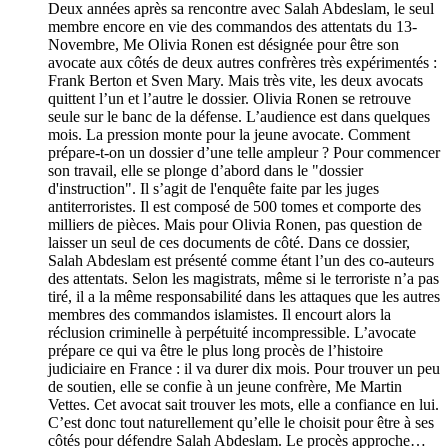
Deux années après sa rencontre avec Salah Abdeslam, le seul
membre encore en vie des commandos des attentats du 13-
Novembre, Me Olivia Ronen est désignée pour être son
avocate aux côtés de deux autres confrères très expérimentés :
Frank Berton et Sven Mary. Mais très vite, les deux avocats
quittent l’un et l’autre le dossier. Olivia Ronen se retrouve
seule sur le banc de la défense. L’audience est dans quelques
mois. La pression monte pour la jeune avocate. Comment
prépare-t-on un dossier d’une telle ampleur ? Pour commencer
son travail, elle se plonge d’abord dans le "dossier
d'instruction". Il s’agit de l'enquête faite par les juges
antiterroristes. Il est composé de 500 tomes et comporte des
milliers de pièces. Mais pour Olivia Ronen, pas question de
laisser un seul de ces documents de côté. Dans ce dossier,
Salah Abdeslam est présenté comme étant l’un des co-auteurs
des attentats. Selon les magistrats, même si le terroriste n’a pas
tiré, il a la même responsabilité dans les attaques que les autres
membres des commandos islamistes. Il encourt alors la
réclusion criminelle à perpétuité incompressible. L’avocate
prépare ce qui va être le plus long procès de l’histoire
judiciaire en France : il va durer dix mois. Pour trouver un peu
de soutien, elle se confie à un jeune confrère, Me Martin
Vettes. Cet avocat sait trouver les mots, elle a confiance en lui.
C’est donc tout naturellement qu’elle le choisit pour être à ses
côtés pour défendre Salah Abdeslam. Le procès approche…