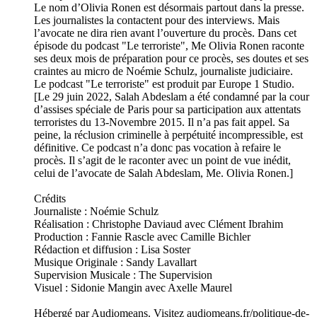
Le nom d’Olivia Ronen est désormais partout dans la presse.
Les journalistes la contactent pour des interviews. Mais
l’avocate ne dira rien avant l’ouverture du procès. Dans cet
épisode du podcast "Le terroriste", Me Olivia Ronen raconte
ses deux mois de préparation pour ce procès, ses doutes et ses
craintes au micro de Noémie Schulz, journaliste judiciaire.
Le podcast "Le terroriste" est produit par Europe 1 Studio.
[Le 29 juin 2022, Salah Abdeslam a été condamné par la cour
d’assises spéciale de Paris pour sa participation aux attentats
terroristes du 13-Novembre 2015. Il n’a pas fait appel. Sa
peine, la réclusion criminelle à perpétuité incompressible, est
définitive. Ce podcast n’a donc pas vocation à refaire le
procès. Il s’agit de le raconter avec un point de vue inédit,
celui de l’avocate de Salah Abdeslam, Me. Olivia Ronen.]
Crédits
Journaliste : Noémie Schulz
Réalisation : Christophe Daviaud avec Clément Ibrahim
Production : Fannie Rascle avec Camille Bichler
Rédaction et diffusion : Lisa Soster
Musique Originale : Sandy Lavallart
Supervision Musicale : The Supervision
Visuel : Sidonie Mangin avec Axelle Maurel
Hébergé par Audiomeans. Visitez audiomeans.fr/politique-de-