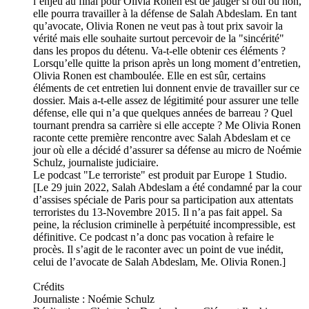
l’enjeu au final pour Olivia Ronen est de jauger si oui ou non,
elle pourra travailler à la défense de Salah Abdeslam. En tant
qu’avocate, Olivia Ronen ne veut pas à tout prix savoir la
vérité mais elle souhaite surtout percevoir de la "sincérité"
dans les propos du détenu. Va-t-elle obtenir ces éléments ?
Lorsqu’elle quitte la prison après un long moment d’entretien,
Olivia Ronen est chamboulée. Elle en est sûr, certains
éléments de cet entretien lui donnent envie de travailler sur ce
dossier. Mais a-t-elle assez de légitimité pour assurer une telle
défense, elle qui n’a que quelques années de barreau ? Quel
tournant prendra sa carrière si elle accepte ? Me Olivia Ronen
raconte cette première rencontre avec Salah Abdeslam et ce
jour où elle a décidé d’assurer sa défense au micro de Noémie
Schulz, journaliste judiciaire.
Le podcast "Le terroriste" est produit par Europe 1 Studio.
[Le 29 juin 2022, Salah Abdeslam a été condamné par la cour
d’assises spéciale de Paris pour sa participation aux attentats
terroristes du 13-Novembre 2015. Il n’a pas fait appel. Sa
peine, la réclusion criminelle à perpétuité incompressible, est
définitive. Ce podcast n’a donc pas vocation à refaire le
procès. Il s’agit de le raconter avec un point de vue inédit,
celui de l’avocate de Salah Abdeslam, Me. Olivia Ronen.]
Crédits
Journaliste : Noémie Schulz