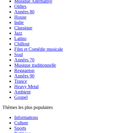
Musique Alternative
Oldies
Années 80
House
Indie
Classique
Jazz
Latino
Chillout
Film et Comédie musicale
Soul
Années 70
Musique traditionnelle
Reggaeton
Années 90
Trance
Heavy Metal
Ambient
Gospel
Thèmes les plus populaires
Informations
Culture
Sports