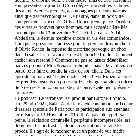
sont présentes ce jour-là. D’un côté, se trouvent les victimes
des attaques et les proches, accompagnés par leurs avocats
ainsi que des psychologues. De l’autre, dans un box vitré,
sont présents les accusés. Olivia Ronen prend place. Derrière
ces vitres se trouvent onze hommes, tous accusés d'être liés
aux attaques du 13 novembre 2015. Et il y a aussi Salah
Abdeslam, le dernier membre encore en vie des commandos.
Lorsque le président s’adresse pour la première fois au client
d’Olivia Ronen, la réponse du terroriste provoque un choc
dans la salle. Pour l’avocate, c’est la douche froide. Comment
cacher son ressenti ? Comment ne pas se laisser déstabiliser
par ces propos ? Me Olivia sait rebondir mais elle va devoir se
battre pour faire entendre la voix de son client. Dans cet
épisode du podcast "Le terroriste", Me Olivia Ronen raconte
les premiers instants du procès qui va changer sa vie au micro
de Noémie Schulz, journaliste judiciaire, également présente
au procès.
Le podcast "Le terroriste" est produit par Europe 1 Studio.
[Le 29 juin 2022, Salah Abdeslam a été condamné par la cour
d’assises spéciale de Paris pour sa participation aux attentats
terroristes du 13-Novembre 2015. Il n’a pas fait appel. Sa
peine, la réclusion criminelle à perpétuité incompressible, est
définitive. Ce podcast n’a donc pas vocation à refaire le
procès. Il s’agit de le raconter avec un point de vue inédit,