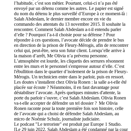
l’habitude, c’est son métier. Pourtant, celui-ci n’a pas été
envoyé par un détenu comme les autres. Le papier est signé
du nom du détenu le plus surveillé d’Europe à ce moment-là :
Salah Abdeslam, le dernier membre encore en vie du
commando des attentats du 13 novembre 2015. Il souhaite la
rencontrer. Comment Salah Abdeslam a-t-il entendu parler
d’elle ? Pourquoi l’a-t-il choisie pour sa défense ? Pour
répondre à ces questions, l’avocate décide de prendre le bus
en direction de la prison de Fleury-Mérogis, afin de rencontrer
celui qui, peut-être, sera son futur client. Lorsqu’elle arrive à
la maison d’arrêt, Me Olivia n’a prévenu personne.
L’atmosphère est lourde, les cliquetis des serrures résonnent
entre les murs et le personnel s'empresse autour d’elle. C’est
l'ébullition dans le quartier d’isolement de la prison de Fleury-
Mérogis. Un technicien entre dans le parloir, puis en ressort.
Les doutes s’installent chez Olivia Ronen : la salle a-t-elle été
placée sur écoute ? Néanmoins, il en faut davantage pour
déstabiliser l’avocate. Après quelques minutes d'attente, la
porte du parloir s’ouvre, c’est Salah Abdeslam. Olivia Ronen
va-t-elle accepter de défendre un tel dossier ? Me Olivia
Ronen raconte pour la toute première fois son histoire, celle
de l’avocate qui a choisi de défendre Salah Abdeslam, au
micro de Noémie Schulz, journaliste judiciaire.
Le podcast "Le terroriste" est produit par Europe 1 Studio.
[Le 29 juin 2022, Salah Abdeslam a été condamné par la cour