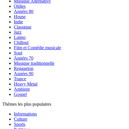
Musique Alternative
Oldies
Années 80
House
Indie
Classique
Jazz
Latino
Chillout
Film et Comédie musicale
Soul
Années 70
Musique traditionnelle
Reggaeton
Années 90
Trance
Heavy Metal
Ambient
Gospel
Thèmes les plus populaires
Informations
Culture
Sports