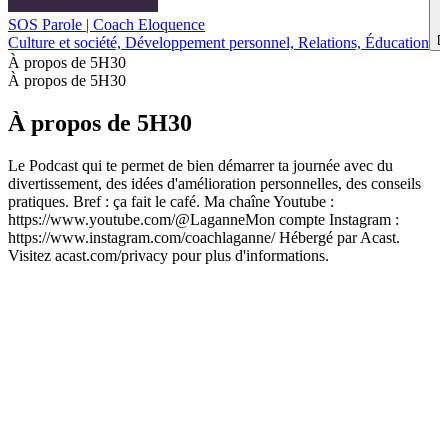
SOS Parole | Coach Eloquence
D
Culture et société, Développement personnel, Relations, Éducation
À propos de 5H30
À propos de 5H30
À propos de 5H30
Le Podcast qui te permet de bien démarrer ta journée avec du
divertissement, des idées d'amélioration personnelles, des conseils
pratiques. Bref : ça fait le café. Ma chaîne Youtube :
https://www.youtube.com/@LaganneMon compte Instagram :
https://www.instagram.com/coachlaganne/ Hébergé par Acast.
Visitez acast.com/privacy pour plus d'informations.
Site web du podcast