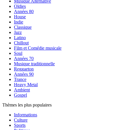
Musique Alternative
Oldies
Années 80
House
Indie
Classique
Jazz
Latino
Chillout
Film et Comédie musicale
Soul
Années 70
Musique traditionnelle
Reggaeton
Années 90
Trance
Heavy Metal
Ambient
Gospel
Thèmes les plus populaires
Informations
Culture
Sports