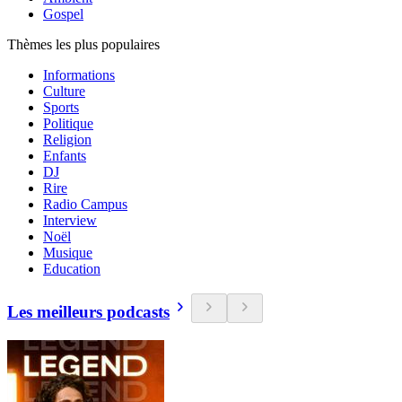
Gospel
Thèmes les plus populaires
Informations
Culture
Sports
Politique
Religion
Enfants
DJ
Rire
Radio Campus
Interview
Noël
Musique
Education
Les meilleurs podcasts