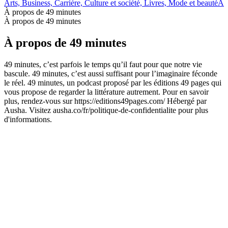
Arts, Business, Carrière, Culture et société, Livres, Mode et beauté
Art
À propos de 49 minutes
À propos de 49 minutes
À propos de 49 minutes
49 minutes, c’est parfois le temps qu’il faut pour que notre vie
bascule. 49 minutes, c’est aussi suffisant pour l’imaginaire féconde
le réel. 49 minutes, un podcast proposé par les éditions 49 pages qui
vous propose de regarder la littérature autrement. Pour en savoir
plus, rendez-vous sur https://editions49pages.com/ Hébergé par
Ausha. Visitez ausha.co/fr/politique-de-confidentialite pour plus
d'informations.
Site web du podcast