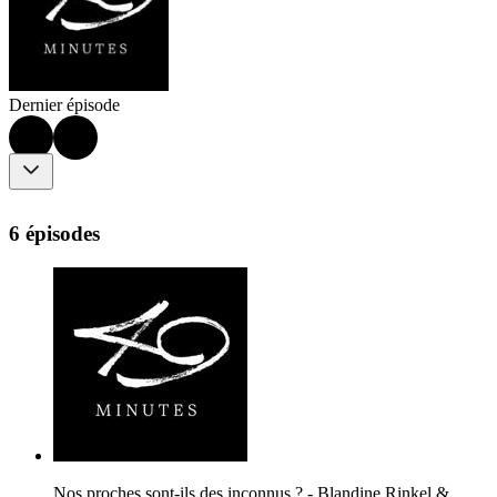
Dernier épisode
6 épisodes
Nos proches sont-ils des inconnus ? - Blandine Rinkel &