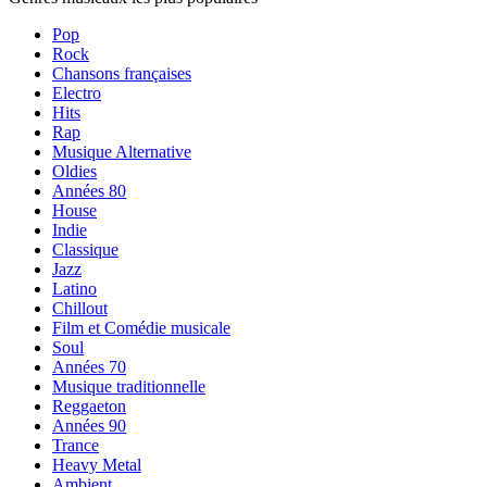
Pop
Rock
Chansons françaises
Electro
Hits
Rap
Musique Alternative
Oldies
Années 80
House
Indie
Classique
Jazz
Latino
Chillout
Film et Comédie musicale
Soul
Années 70
Musique traditionnelle
Reggaeton
Années 90
Trance
Heavy Metal
Ambient