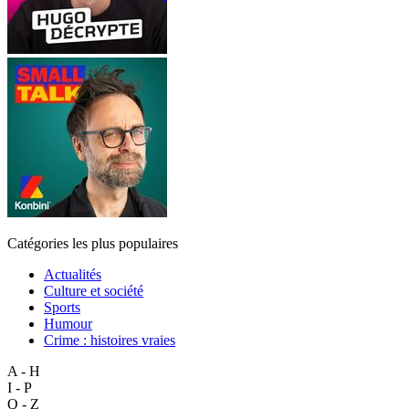
Catégories les plus populaires
Actualités
Culture et société
Sports
Humour
Crime : histoires vraies
A - H
I - P
Q - Z