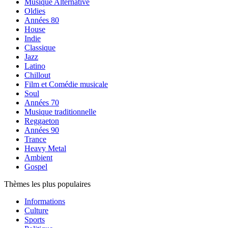
Musique Alternative
Oldies
Années 80
House
Indie
Classique
Jazz
Latino
Chillout
Film et Comédie musicale
Soul
Années 70
Musique traditionnelle
Reggaeton
Années 90
Trance
Heavy Metal
Ambient
Gospel
Thèmes les plus populaires
Informations
Culture
Sports