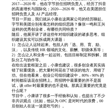
2017—2020 年，他在字节担任招聘负责人，经历了抖音
的高速增长与国际化；2020—2026 年，他又在美团担任
招聘负责人及 AI 产品经理。
节目一开始，我们就从小康在这两家公司的经历聊起。
字节和美团分别有着怎样的组织思路？像张一鸣和王兴
这样的优秀创业者，有哪些共同特质？
随后，他展开讲了讲这些年对组织建设的诸多思考。组
织建设其实可以拆成两大课题：
1）怎么让人运转起来。包括人的「选、用、育、励、
汰」，以及传统 HR 领域的文化、薪酬、职级体系等；
2）怎么让人和业务一起运转。包括目标制定和拆解、团
队分工与协作等。
在给出这套框架之后，小康也建议，很多创业者其实搞
错了轻重缓急，把大量时间花在了错误的地方、用错了
功。但在他看来，创业公司组织建设中，80% - 90% 的
时间都应该花在招聘上。而招聘中最重要的并不是面
试，谈 offer 时最重要的也不是钱。那真正重要的究竟是
什么呢？
节目中，小康讲了很多一手经验和认知，也提出了不少
非共识观点（比如，他认为 OPC 是对时代的浪费，00
后创始人在这一波是吃亏的）。