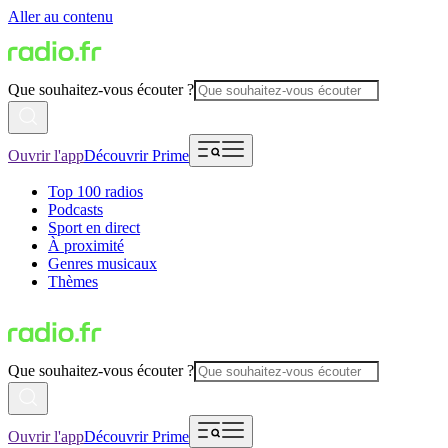
Aller au contenu
Que souhaitez-vous écouter ?
Ouvrir l'app
Découvrir Prime
Top 100 radios
Podcasts
Sport en direct
À proximité
Genres musicaux
Thèmes
Que souhaitez-vous écouter ?
Ouvrir l'app
Découvrir Prime