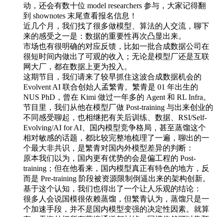
动，还会有数十位 model researchers 参与，大家记得翻
到 shownotes 末尾查看报名信息！
近几个月，我们找了很多做模型、算法的人交流，聊下
来的感受之一是：数据的重要性再次凸显出来。
市场也有很明确的对应反馈，比如一批合成数据公司在
很短时间内做出了可观的收入；无论是模型厂还是互联
网大厂，都在数据上更为投入。
这期节目，我们请来了较早抓住这波合成数据机会的
Evolvent AI 联合创始人孟繁青。繁青是 01 年出生的
NUS PhD，曾在 Kimi 做过一年多的 Agent 和 RL Infra。
节目里，我们从他在模型厂做 Post-training 与出来创业的
不同感受聊起，也相继把有关后训练、数据、RSI/Self-
Evolving/AI for AI、国内模型竞争格局，甚至蒸馏这个
相对敏感的话题，都比较完整地梳理了一遍，聊出的一
个最大非共识，是繁青对国内外模型差异的判断：
原本我们以为，国内更有优势的会是偏工程的 Post-
training；但在他看来，国内模型真正有特色的地方，反
而是 Pre-training 阶段被资源限制倒逼出来的架构创新。
基于这个认知，我们也得出了一个让人乐观的结论：
很多人会说国模很依赖蒸馏，但繁青认为，蒸馏只是一
个加速手段，并不是国内模型变强的决定性因素。就算