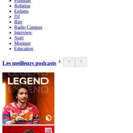
Politique
Religion
Enfants
DJ
Rire
Radio Campus
Interview
Noël
Musique
Education
Les meilleurs podcasts