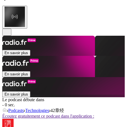
En savoir plus
En savoir plus
En savoir plus
Le podcast débute dans
- 0 sec.
Podcasts
Technologies
42章经
Écoutez gratuitement ce podcast dans l'application :