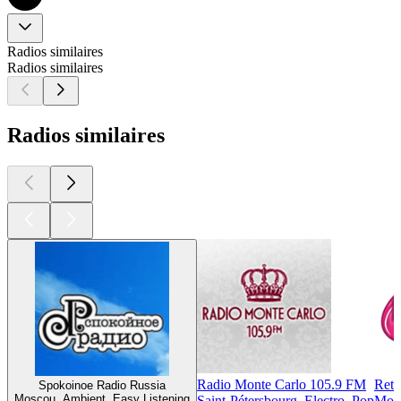
Radios similaires
Radios similaires
Radios similaires
Radio Monte Carlo 105.9 FM
Ret
Spokoinoe Radio Russia
Moscou, Ambient, Easy Listening
Saint-Pétersbourg, Electro, Pop
Mosc