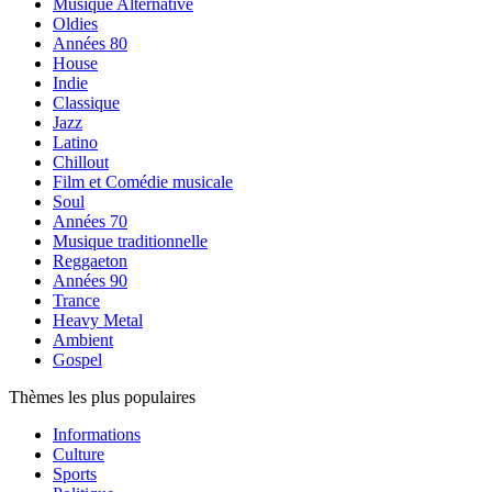
Musique Alternative
Oldies
Années 80
House
Indie
Classique
Jazz
Latino
Chillout
Film et Comédie musicale
Soul
Années 70
Musique traditionnelle
Reggaeton
Années 90
Trance
Heavy Metal
Ambient
Gospel
Thèmes les plus populaires
Informations
Culture
Sports