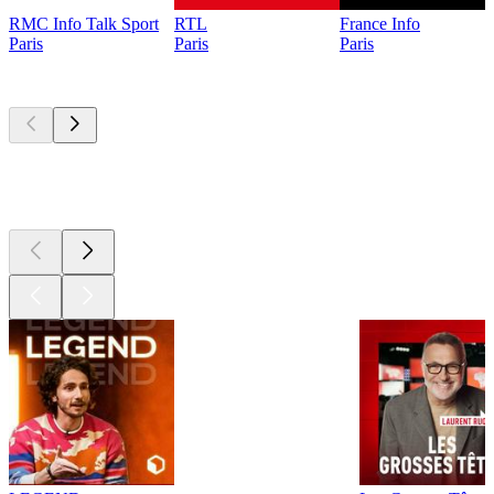
RMC Info Talk Sport
RTL
France Info
Paris
Paris
Paris
Les meilleurs
podcasts
Les meilleurs
podcasts
Les meilleurs
podcasts