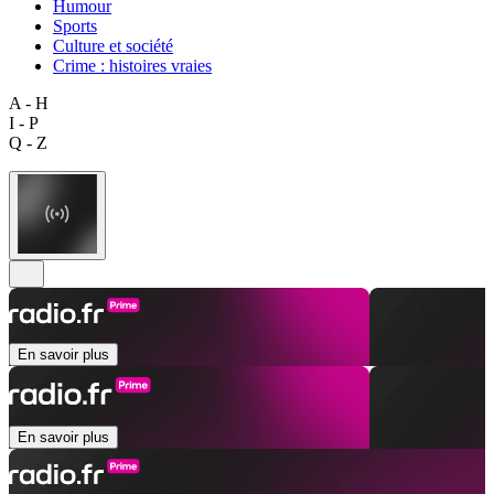
Humour
Sports
Culture et société
Crime : histoires vraies
A - H
I - P
Q - Z
En savoir plus
En savoir plus