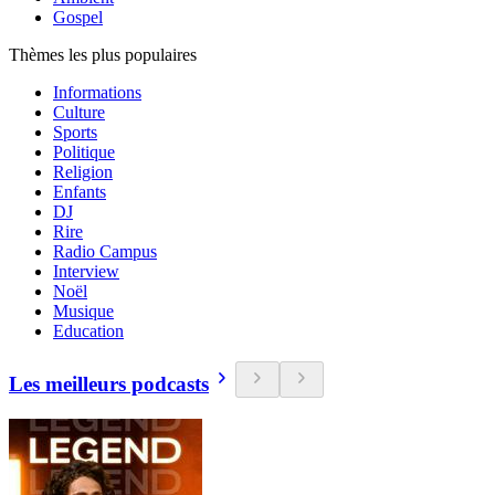
Gospel
Thèmes les plus populaires
Informations
Culture
Sports
Politique
Religion
Enfants
DJ
Rire
Radio Campus
Interview
Noël
Musique
Education
Les meilleurs podcasts