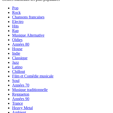
Pop
Rock
Chansons françaises
Electro
Hits
Rap
Musique Alternative
Oldies
Années 80
House
Indie
Classique
Jazz
Latino
Chillout
Film et Comédie musicale
Soul
Années 70
Musique traditionnelle
Reggaeton
Années 90
Trance
Heavy Metal
Ambient