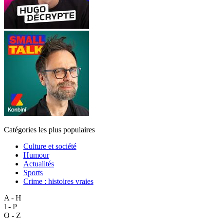
Catégories les plus populaires
Culture et société
Humour
Actualités
Sports
Crime : histoires vraies
A - H
I - P
Q - Z