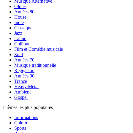
Musique Alternative
Oldies
Années 80
House
Indie
Classique
Jazz
Latino
Chillout
Film et Comédie musicale
Soul
Années 70
Musique traditionnelle
Reggaeton
Années 90
Trance
Heavy Metal
Ambient
Gospel
Thèmes les plus populaires
Informations
Culture
Sports