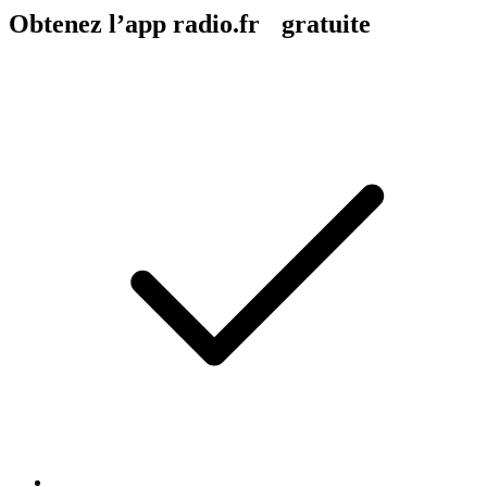
Obtenez l’app radio.fr gratuite