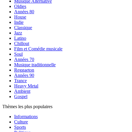
Musique Alternative
Oldies
Années 80
House
Indie
Classique
Jazz
Latino
Chillout
Film et Comédie musicale
Soul
Années 70
Musique traditionnelle
Reggaeton
Années 90
Trance
Heavy Metal
Ambient
Gospel
Thèmes les plus populaires
Informations
Culture
Sports