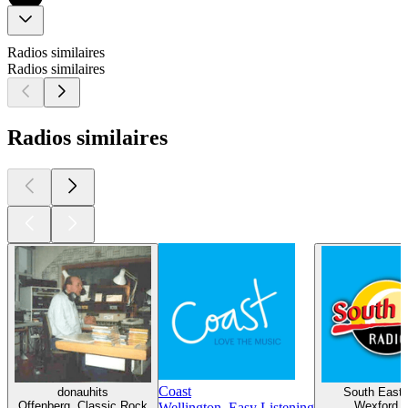
Radios similaires
Radios similaires
Radios similaires
Coast
donauhits
South East 
Offenberg, Classic Rock
Wexford, 
Wellington, Easy Listening