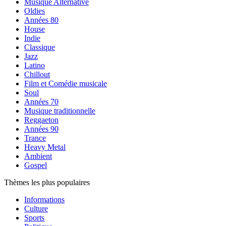
Musique Alternative
Oldies
Années 80
House
Indie
Classique
Jazz
Latino
Chillout
Film et Comédie musicale
Soul
Années 70
Musique traditionnelle
Reggaeton
Années 90
Trance
Heavy Metal
Ambient
Gospel
Thèmes les plus populaires
Informations
Culture
Sports