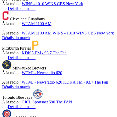
À la radio :
WINS - 1010 WINS CBS New York
-
:
-
Détails du match
Cleveland Guardians
À la radio :
WTAM 1100 AM
-
-
À la radio :
WTAM 1100 AM
WINS - 1010 WINS CBS New York
Détails du match
Pittsburgh Pirates
À la radio :
KDKA FM - 93.7 The Fan
-
:
-
Détails du match
Milwaukee Brewers
À la radio :
WTMJ - Newsradio 620
-
-
À la radio :
WTMJ - Newsradio 620
KDKA FM - 93.7 The Fan
Détails du match
Toronto Blue Jays
À la radio :
CJCL Sportsnet 590 The FAN
-
:
-
Détails du match