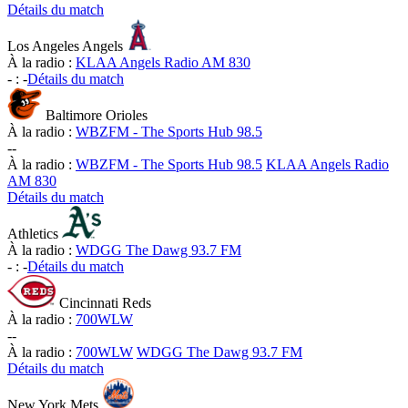
Détails du match
Los Angeles Angels
À la radio :
KLAA Angels Radio AM 830
-
:
-
Détails du match
Baltimore Orioles
À la radio :
WBZFM - The Sports Hub 98.5
-
-
À la radio :
WBZFM - The Sports Hub 98.5
KLAA Angels Radio
AM 830
Détails du match
Athletics
À la radio :
WDGG The Dawg 93.7 FM
-
:
-
Détails du match
Cincinnati Reds
À la radio :
700WLW
-
-
À la radio :
700WLW
WDGG The Dawg 93.7 FM
Détails du match
New York Mets