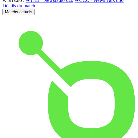
À la radio :
WTMJ - Newsradio 620
WCCO - News Talk 830
Détails du match
Matchs actuels