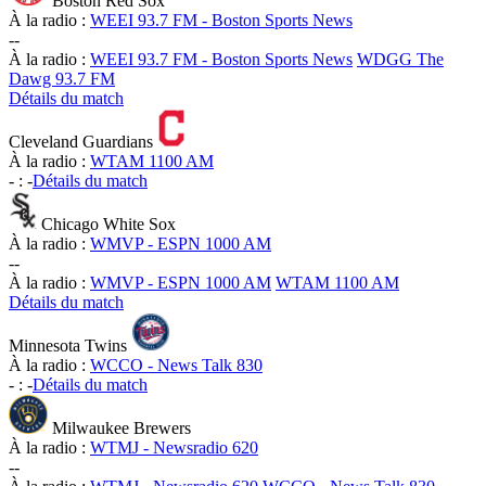
Boston Red Sox
À la radio :
WEEI 93.7 FM - Boston Sports News
-
-
À la radio :
WEEI 93.7 FM - Boston Sports News
WDGG The
Dawg 93.7 FM
Détails du match
Cleveland Guardians
À la radio :
WTAM 1100 AM
-
:
-
Détails du match
Chicago White Sox
À la radio :
WMVP - ESPN 1000 AM
-
-
À la radio :
WMVP - ESPN 1000 AM
WTAM 1100 AM
Détails du match
Minnesota Twins
À la radio :
WCCO - News Talk 830
-
:
-
Détails du match
Milwaukee Brewers
À la radio :
WTMJ - Newsradio 620
-
-