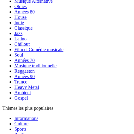
Musique Alternative
Oldies
Années 80
House
Indie
Classique
Jazz
Latino
Chillout
Film et Comédie musicale
Soul
Années 70
Musique traditionnelle
Reggaeton
Années 90
Trance
Heavy Metal
Ambient
Gospel
Thèmes les plus populaires
Informations
Culture
Sports