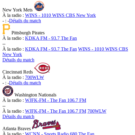
New York Mets
À la radio :
WINS - 1010 WINS CBS New York
-
:
-
Détails du match
Pittsburgh Pirates
À la radio :
KDKA FM - 93.7 The Fan
-
-
À la radio :
KDKA FM - 93.7 The Fan
WINS - 1010 WINS CBS
New York
Détails du match
Cincinnati Reds
À la radio :
700WLW
-
:
-
Détails du match
Washington Nationals
À la radio :
WJFK-FM - The Fan 106.7 FM
-
-
À la radio :
WJFK-FM - The Fan 106.7 FM
700WLW
Détails du match
Atlanta Braves
À la radio :
WCNN - Sports Radio 680 The Fan