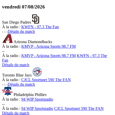
vendredi
07/08/2026
San Diego Padres
À la radio :
KWFN - 97.3 The Fan
-
:
-
Détails du match
Arizona Diamondbacks
À la radio :
KMVP - Arizona Sports 98.7 FM
-
-
À la radio :
KMVP - Arizona Sports 98.7 FM
KWFN - 97.3 The
Fan
Détails du match
Toronto Blue Jays
À la radio :
CJCL Sportsnet 590 The FAN
-
:
-
Détails du match
Philadelphia Phillies
À la radio :
94 WIP Sportsradio
-
-
À la radio :
94 WIP Sportsradio
CJCL Sportsnet 590 The FAN
Détails du match