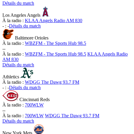
Détails du match
Los Angeles Angels
À la radio :
KLAA Angels Radio AM 830
-
:
-
Détails du match
Baltimore Orioles
À la radio :
WBZFM - The Sports Hub 98.5
-
-
À la radio :
WBZFM - The Sports Hub 98.5
KLAA Angels Radio
AM 830
Détails du match
Athletics
À la radio :
WDGG The Dawg 93.7 FM
-
:
-
Détails du match
Cincinnati Reds
À la radio :
700WLW
-
-
À la radio :
700WLW
WDGG The Dawg 93.7 FM
Détails du match
New York Mets