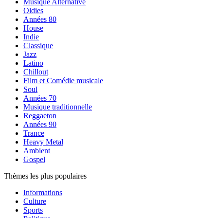
Musique Alternative
Oldies
Années 80
House
Indie
Classique
Jazz
Latino
Chillout
Film et Comédie musicale
Soul
Années 70
Musique traditionnelle
Reggaeton
Années 90
Trance
Heavy Metal
Ambient
Gospel
Thèmes les plus populaires
Informations
Culture
Sports