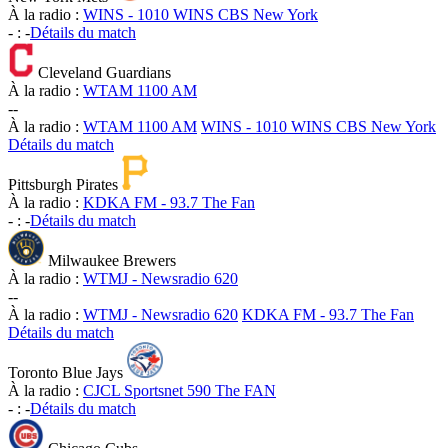
À la radio :
WINS - 1010 WINS CBS New York
-
:
-
Détails du match
Cleveland Guardians
À la radio :
WTAM 1100 AM
-
-
À la radio :
WTAM 1100 AM
WINS - 1010 WINS CBS New York
Détails du match
Pittsburgh Pirates
À la radio :
KDKA FM - 93.7 The Fan
-
:
-
Détails du match
Milwaukee Brewers
À la radio :
WTMJ - Newsradio 620
-
-
À la radio :
WTMJ - Newsradio 620
KDKA FM - 93.7 The Fan
Détails du match
Toronto Blue Jays
À la radio :
CJCL Sportsnet 590 The FAN
-
:
-
Détails du match