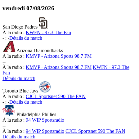
vendredi
07/08/2026
San Diego Padres
À la radio :
KWFN - 97.3 The Fan
-
:
-
Détails du match
Arizona Diamondbacks
À la radio :
KMVP - Arizona Sports 98.7 FM
-
-
À la radio :
KMVP - Arizona Sports 98.7 FM
KWFN - 97.3 The
Fan
Détails du match
Toronto Blue Jays
À la radio :
CJCL Sportsnet 590 The FAN
-
:
-
Détails du match
Philadelphia Phillies
À la radio :
94 WIP Sportsradio
-
-
À la radio :
94 WIP Sportsradio
CJCL Sportsnet 590 The FAN
Détails du match