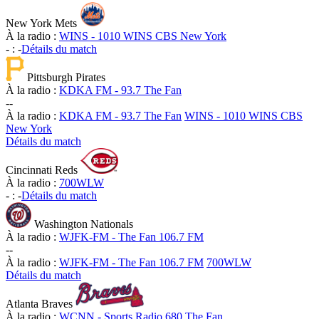
New York Mets
À la radio :
WINS - 1010 WINS CBS New York
-
:
-
Détails du match
Pittsburgh Pirates
À la radio :
KDKA FM - 93.7 The Fan
-
-
À la radio :
KDKA FM - 93.7 The Fan
WINS - 1010 WINS CBS
New York
Détails du match
Cincinnati Reds
À la radio :
700WLW
-
:
-
Détails du match
Washington Nationals
À la radio :
WJFK-FM - The Fan 106.7 FM
-
-
À la radio :
WJFK-FM - The Fan 106.7 FM
700WLW
Détails du match
Atlanta Braves
À la radio :
WCNN - Sports Radio 680 The Fan