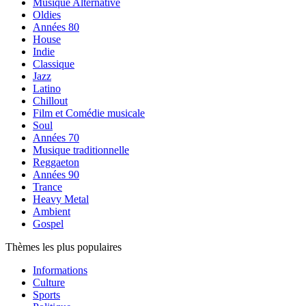
Musique Alternative
Oldies
Années 80
House
Indie
Classique
Jazz
Latino
Chillout
Film et Comédie musicale
Soul
Années 70
Musique traditionnelle
Reggaeton
Années 90
Trance
Heavy Metal
Ambient
Gospel
Thèmes les plus populaires
Informations
Culture
Sports