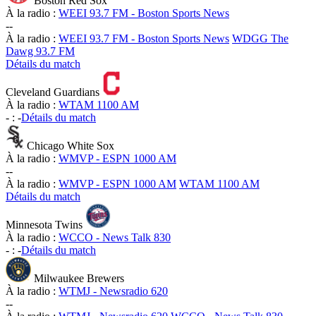
Boston Red Sox
À la radio :
WEEI 93.7 FM - Boston Sports News
-
-
À la radio :
WEEI 93.7 FM - Boston Sports News
WDGG The
Dawg 93.7 FM
Détails du match
Cleveland Guardians
À la radio :
WTAM 1100 AM
-
:
-
Détails du match
Chicago White Sox
À la radio :
WMVP - ESPN 1000 AM
-
-
À la radio :
WMVP - ESPN 1000 AM
WTAM 1100 AM
Détails du match
Minnesota Twins
À la radio :
WCCO - News Talk 830
-
:
-
Détails du match
Milwaukee Brewers
À la radio :
WTMJ - Newsradio 620
-
-