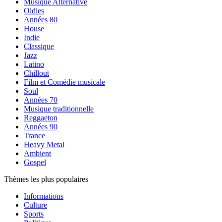
Musique Alternative
Oldies
Années 80
House
Indie
Classique
Jazz
Latino
Chillout
Film et Comédie musicale
Soul
Années 70
Musique traditionnelle
Reggaeton
Années 90
Trance
Heavy Metal
Ambient
Gospel
Thèmes les plus populaires
Informations
Culture
Sports