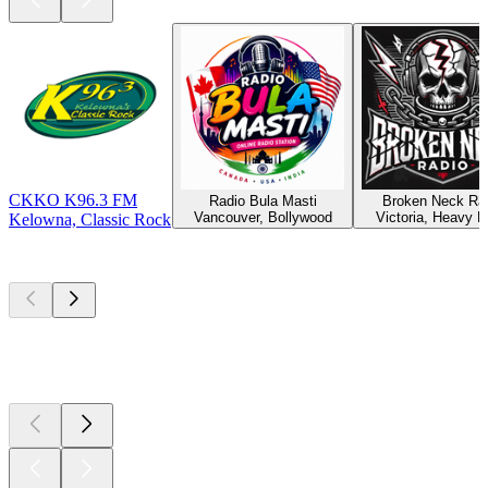
CKKO K96.3 FM
Radio Bula Masti
Broken Neck Ra
Vancouver, Bollywood
Victoria, Heavy M
Kelowna, Classic Rock
Les meilleurs
podcasts
Les meilleurs
podcasts
Les meilleurs
podcasts