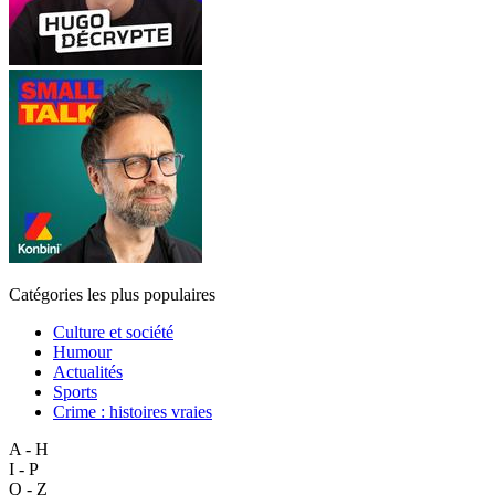
Catégories les plus populaires
Culture et société
Humour
Actualités
Sports
Crime : histoires vraies
A - H
I - P
Q - Z