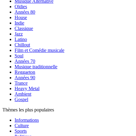
Musique Alternative
Oldies
Années 80
House
Indie
Classique
Jazz
Latino
Chillout
Film et Comédie musicale
Soul
Années 70
Musique traditionnelle
Reggaeton
Années 90
Trance
Heavy Metal
Ambient
Gospel
Thèmes les plus populaires
Informations
Culture
Sports