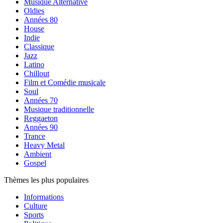
Musique Alternative
Oldies
Années 80
House
Indie
Classique
Jazz
Latino
Chillout
Film et Comédie musicale
Soul
Années 70
Musique traditionnelle
Reggaeton
Années 90
Trance
Heavy Metal
Ambient
Gospel
Thèmes les plus populaires
Informations
Culture
Sports