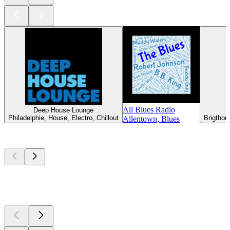
All Blues Radio
Deep House Lounge
Philadelphie, House, Electro, Chillout
Brigthon
Allentown, Blues
Les meilleurs
podcasts
Les meilleurs
podcasts
Les meilleurs
podcasts