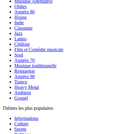
Musique Alternative
Oldies
Années 80
House
Indie
Classique
Jazz
Latino
Chillout
Film et Comédie musicale
Soul
Années 70
Musique traditionnelle
Reggaeton
Années 90
Trance
Heavy Metal
Ambient
Gospel
Thèmes les plus populaires
Informations
Culture
Sports