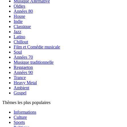
Musique Alternative
Oldies
Années 80
House
Indie
Classique
Jazz
Latino
Chillout
Film et Comédie musicale
Soul
Années 70
Musique traditionnelle
Reggaeton
Années 90
Trance
Heavy Metal
Ambient
Gospel
Thèmes les plus populaires
Informations
Culture
Sports