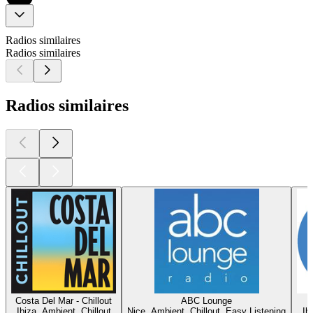
Radios similaires
Radios similaires
Radios similaires
Costa Del Mar - Chillout
ABC Lounge
Ibiza, Ambient, Chillout
Nice, Ambient, Chillout, Easy Listening
Ib