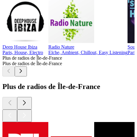
Deep House Ibiza
Radio Nature
Soul
Paris, House, Electro
Elche, Ambient, Chillout, Easy Listening
Pari
Plus de radios de Île-de-France
Plus de radios de Île-de-France
Plus de radios de Île-de-France