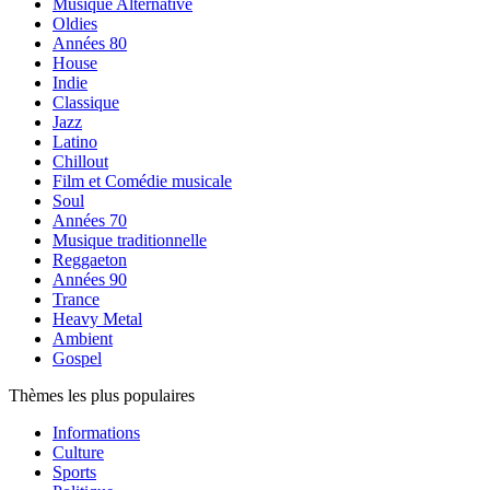
Musique Alternative
Oldies
Années 80
House
Indie
Classique
Jazz
Latino
Chillout
Film et Comédie musicale
Soul
Années 70
Musique traditionnelle
Reggaeton
Années 90
Trance
Heavy Metal
Ambient
Gospel
Thèmes les plus populaires
Informations
Culture
Sports