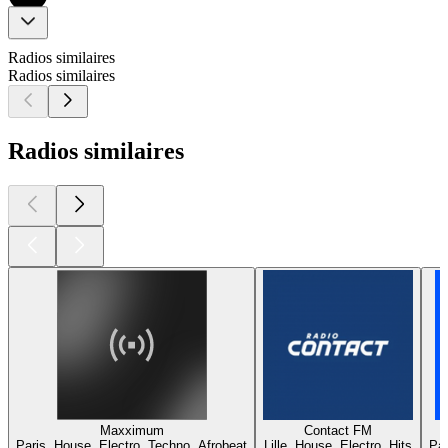
Radios similaires
Radios similaires
Radios similaires
Maxximum
Contact FM
Paris, House, Electro, Techno, Afrobeat
Lille, House, Electro, Hits
Par