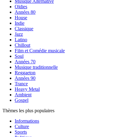
Musique Alternative
Oldies
Années 80
House
Indie
Classique
Jazz
Latino
Chillout
Film et Comédie musicale
Soul
Années 70
Musique traditionnelle
Reggaeton
Années 90
Trance
Heavy Metal
Ambient
Gospel
Thèmes les plus populaires
Informations
Culture
Sports