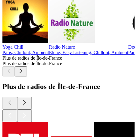
Yoga Chill
Radio Nature
Deep
Paris, Chillout, Ambient
Elche, Easy Listening, Chillout, Ambient
Pari
Plus de radios de Île-de-France
Plus de radios de Île-de-France
Plus de radios de Île-de-France