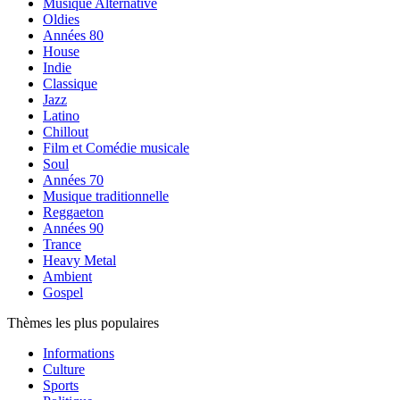
Musique Alternative
Oldies
Années 80
House
Indie
Classique
Jazz
Latino
Chillout
Film et Comédie musicale
Soul
Années 70
Musique traditionnelle
Reggaeton
Années 90
Trance
Heavy Metal
Ambient
Gospel
Thèmes les plus populaires
Informations
Culture
Sports