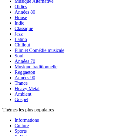
Musique Alternative
Oldies
Années 80
House
Indie
Classique
Jazz
Latino
Chillout
Film et Comédie musicale
Soul
Années 70
Musique traditionnelle
Reggaeton
Années 90
Trance
Heavy Metal
Ambient
Gospel
Thèmes les plus populaires
Informations
Culture
Sports