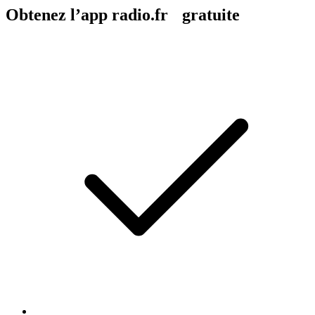
Obtenez l’app radio.fr gratuite