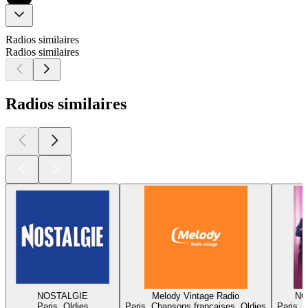
Radios similaires
Radios similaires
Radios similaires
NOSTALGIE
Melody Vintage Radio
NO
Paris, Oldies
Paris, Chansons françaises, Oldies
Paris, 