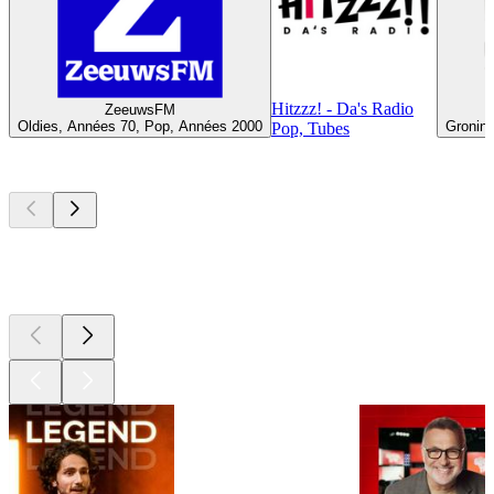
Hitzzz! - Da's Radio
ZeeuwsFM
Oldies, Années 70, Pop, Années 2000
Groning
Pop, Tubes
Les meilleurs
podcasts
Les meilleurs
podcasts
Les meilleurs
podcasts