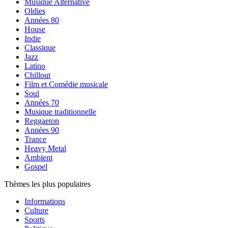
Musique Alternative
Oldies
Années 80
House
Indie
Classique
Jazz
Latino
Chillout
Film et Comédie musicale
Soul
Années 70
Musique traditionnelle
Reggaeton
Années 90
Trance
Heavy Metal
Ambient
Gospel
Thèmes les plus populaires
Informations
Culture
Sports