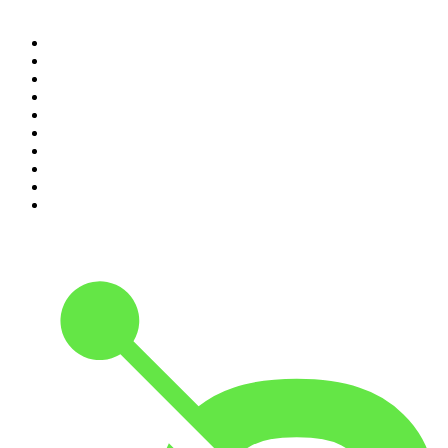
Top 100 des podcasts en
France
1
.
LEGEND
2
.
Les Grosses Têtes
3
.
L'After Foot
4
.
Hondelatte Raconte
5
.
Entrez dans l'Histoire
6
.
L'Heure Du Crime
7
.
Les grands dossiers de l'Histoire par Franck Ferrand
8
.
Transfert
9
.
HugoDécrypte - Actus et interviews
10
.
Small Talk - Konbini