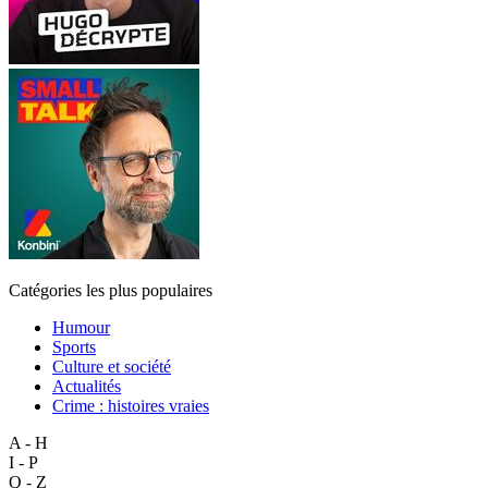
Catégories les plus populaires
Humour
Sports
Culture et société
Actualités
Crime : histoires vraies
A - H
I - P
Q - Z