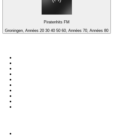
Piratenhits FM
Groningen, Années 20 30 40 50 60, Années 70, Années 80
Top 100 sur
radio.fr
1
.
RTL
2
.
RMC Info Talk Sport
3
.
France Info
4
.
Europe 1
5
.
France Inter
6
.
Radio FREE DOM
7
.
NOSTALGIE
8
.
Tropiques FM
9
.
CHERIE FM
10
.
RTL2
Top 100 des podcasts en
France
1
.
LEGEND