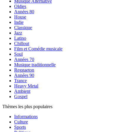
Musique Alternative
Oldies
Années 80
House
Indie
Classique
Jazz
Latino
Chillout
Film et Comédie musicale
Soul
Années 70
Musique traditionnelle
Reggaeton
Années 90
Trance
Heavy Metal
Ambient
Gospel
Thèmes les plus populaires
Informations
Culture
Sports