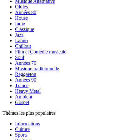
Musique Alternative
Oldies
Années 80
House
Indie
Classique
Jazz
Latino
Chillout
Film et Comédie musicale
Soul
Années 70
Musique traditionnelle
Reggaeton
Années 90
Trance
Heavy Metal
Ambient
Gospel
Thèmes les plus populaires
Informations
Culture
Sports