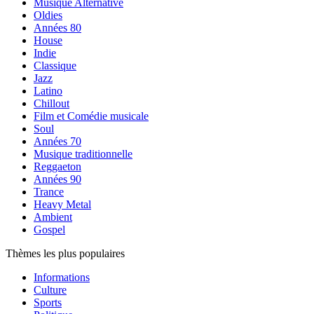
Musique Alternative
Oldies
Années 80
House
Indie
Classique
Jazz
Latino
Chillout
Film et Comédie musicale
Soul
Années 70
Musique traditionnelle
Reggaeton
Années 90
Trance
Heavy Metal
Ambient
Gospel
Thèmes les plus populaires
Informations
Culture
Sports