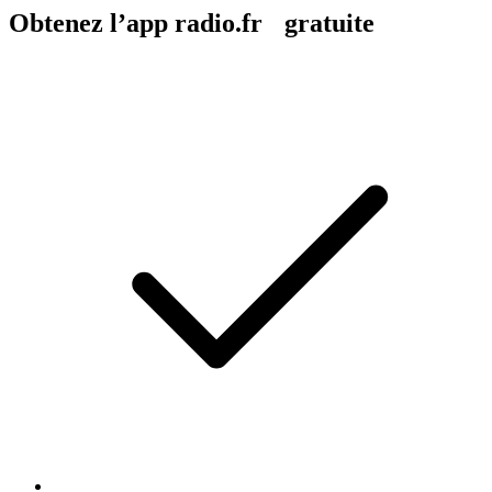
Obtenez l’app radio.fr gratuite