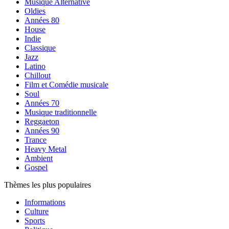
Musique Alternative
Oldies
Années 80
House
Indie
Classique
Jazz
Latino
Chillout
Film et Comédie musicale
Soul
Années 70
Musique traditionnelle
Reggaeton
Années 90
Trance
Heavy Metal
Ambient
Gospel
Thèmes les plus populaires
Informations
Culture
Sports