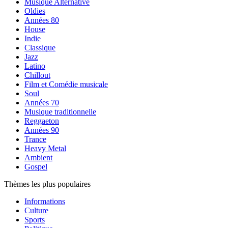
Musique Alternative
Oldies
Années 80
House
Indie
Classique
Jazz
Latino
Chillout
Film et Comédie musicale
Soul
Années 70
Musique traditionnelle
Reggaeton
Années 90
Trance
Heavy Metal
Ambient
Gospel
Thèmes les plus populaires
Informations
Culture
Sports