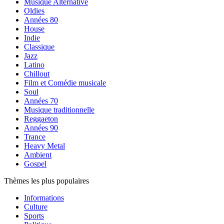
Musique Alternative
Oldies
Années 80
House
Indie
Classique
Jazz
Latino
Chillout
Film et Comédie musicale
Soul
Années 70
Musique traditionnelle
Reggaeton
Années 90
Trance
Heavy Metal
Ambient
Gospel
Thèmes les plus populaires
Informations
Culture
Sports