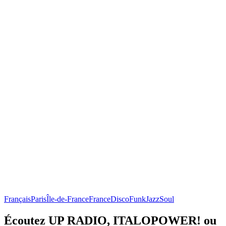
Français
Paris
Île-de-France
France
Disco
Funk
Jazz
Soul
Écoutez UP RADIO, ITALOPOWER! ou