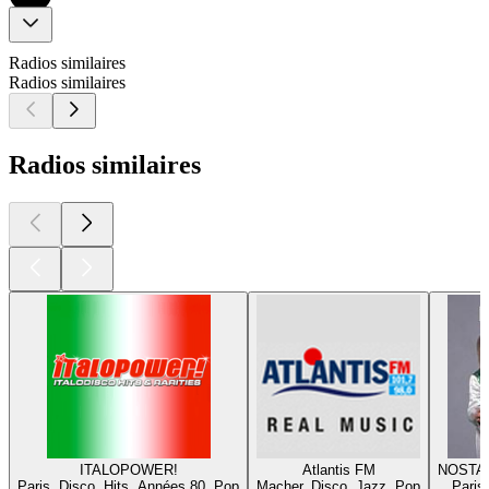
Radios similaires
Radios similaires
Radios similaires
ITALOPOWER!
Atlantis FM
NOSTA
Paris, Disco, Hits, Années 80, Pop
Macher, Disco, Jazz, Pop
Paris