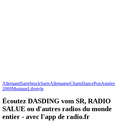
Allemand
Sarrebruck
Sarre
Allemagne
Charts
Dance
Pop
Années
2000
Musique
Lifestyle
Écoutez DASDING vom SR, RADIO
SALUE ou d'autres radios du monde
entier - avec l'app de radio.fr