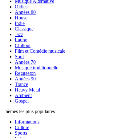
Musique Alternative
Oldies
Années 80
House
Indie
Classique
Jazz
Latino
Chillout
Film et Comédie musicale
Soul
Années 70
Musique traditionnelle
Reggaeton
Années 90
Trance
Heavy Metal
Ambient
Gospel
Thèmes les plus populaires
Informations
Culture
Sports