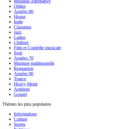
Musique Alternative
Oldies
Années 80
House
Indie
Classique
Jazz
Latino
Chillout
Film et Comédie musicale
Soul
Années 70
Musique traditionnelle
Reggaeton
Années 90
Trance
Heavy Metal
Ambient
Gospel
Thèmes les plus populaires
Informations
Culture
Sports