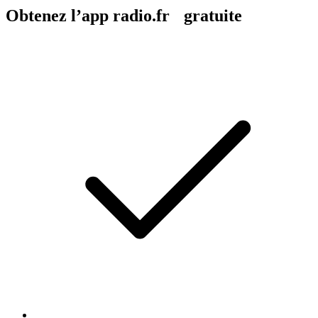
Obtenez l’app radio.fr gratuite