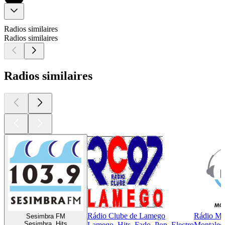
Radios similaires
Radios similaires
Radios similaires
Rádio Clube de Lamego
Rádio Mo
Sesimbra FM
Sesimbra, Hits
Lamego, Hits, Fado, Pop, Electro
Montalegr