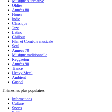
Musique Alternative
Oldies
Années 80
House
Indie
Classique
Jazz
Latino
Chillout
Film et Comédie musicale
Soul
Années 70
Musique traditionnelle
Reggaeton
Années 90
Trance
Heavy Metal
Ambient
Gospel
Thèmes les plus populaires
Informations
Culture
Sports