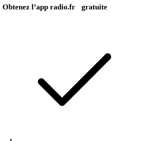
Obtenez l’app radio.fr gratuite