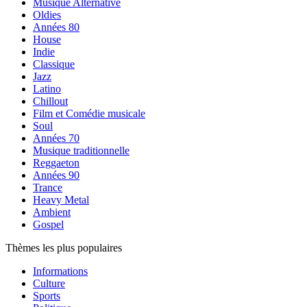
Musique Alternative
Oldies
Années 80
House
Indie
Classique
Jazz
Latino
Chillout
Film et Comédie musicale
Soul
Années 70
Musique traditionnelle
Reggaeton
Années 90
Trance
Heavy Metal
Ambient
Gospel
Thèmes les plus populaires
Informations
Culture
Sports