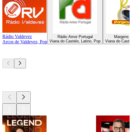
Rádio Valdevez
Rádio Amor Portugal
Margens d
Viana do Castelo, Latino, Pop
Viana do Castel
Arcos de Valdevez, Pop
Les meilleurs
podcasts
Les meilleurs
podcasts
Les meilleurs
podcasts