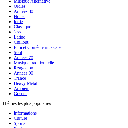
Musique Alternative
Oldies
Années 80
House
Indie
Classique
Jazz
Latino
Chillout
Film et Comédie musicale
Soul
Années 70
Musique traditionnelle
Reggaeton
Années 90
Trance
Heavy Metal
Ambient
Gospel
Thèmes les plus populaires
Informations
Culture
Sports