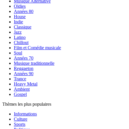
Musique Alternative
Oldies
Années 80
House
Indie
Classique
Jazz
Latino
Chillout
Film et Comédie musicale
Soul
Années 70
Musique traditionnelle
Reggaeton
Années 90
Trance
Heavy Metal
Ambient
Gospel
Thèmes les plus populaires
Informations
Culture
Sports