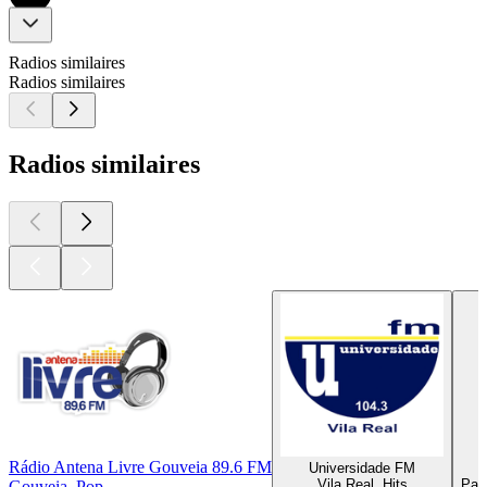
Radios similaires
Radios similaires
Radios similaires
Rádio Antena Livre Gouveia 89.6 FM
Universidade FM
Vila Real, Hits
Paço
Gouveia, Pop