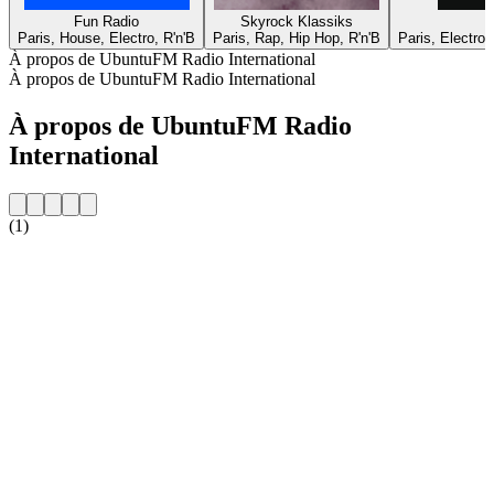
Fun Radio
Skyrock Klassiks
Paris, House, Electro, R'n'B
Paris, Rap, Hip Hop, R'n'B
Paris, Electro
À propos de UbuntuFM Radio International
À propos de UbuntuFM Radio International
À propos de UbuntuFM Radio
International
(1)
Site web de la radio