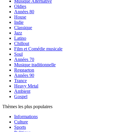
Musique Alternative
Oldies
Années 80
House
Indie
Classique
Jazz
Latino
Chillout
Film et Comédie musicale
Soul
Années 70
Musique traditionnelle
Reggaeton
Années 90
Trance
Heavy Metal
Ambient
Gospel
Thèmes les plus populaires
Informations
Culture
Sports