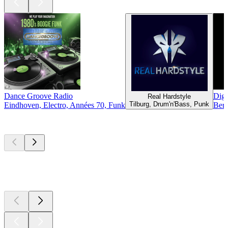
Dance Groove Radio
Digi
Real Hardstyle
Tilburg, Drum'n'Bass, Punk
Eindhoven, Electro, Années 70, Funk
Berg
Les meilleurs
podcasts
Les meilleurs
podcasts
Les meilleurs
podcasts