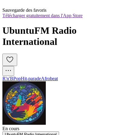
Sauvegarde des favoris
Télécharger gratuitement dans l'App Store
UbuntuFM Radio 
International
R'n'B
Pop
Hit-parade
Afrobeat
En cours
UbuntuFM Radio International