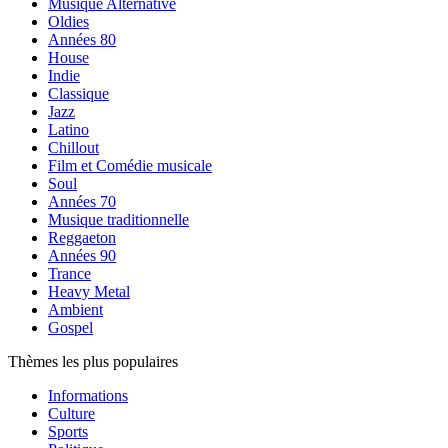
Musique Alternative
Oldies
Années 80
House
Indie
Classique
Jazz
Latino
Chillout
Film et Comédie musicale
Soul
Années 70
Musique traditionnelle
Reggaeton
Années 90
Trance
Heavy Metal
Ambient
Gospel
Thèmes les plus populaires
Informations
Culture
Sports