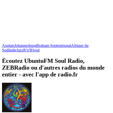
Anglais
Johannesburg
Brabant-Septentrional
Afrique du
Sud
Indie
Jazz
R'n'B
Soul
Écoutez UbuntuFM Soul Radio,
ZEBRadio ou d'autres radios du monde
entier - avec l'app de radio.fr