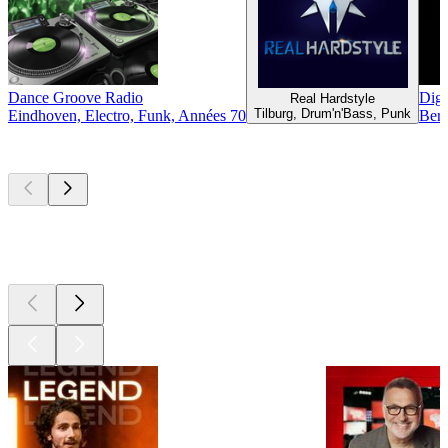
Dance Groove Radio
Digi
Real Hardstyle
Tilburg, Drum'n'Bass, Punk
Eindhoven, Electro, Funk, Années 70
Berg
Les meilleurs
podcasts
Les meilleurs
podcasts
Les meilleurs
podcasts