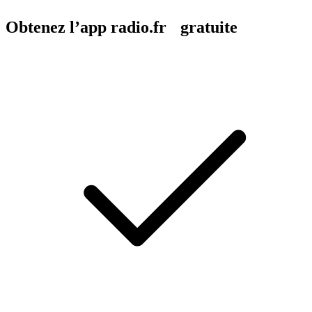
Obtenez l’app radio.fr gratuite