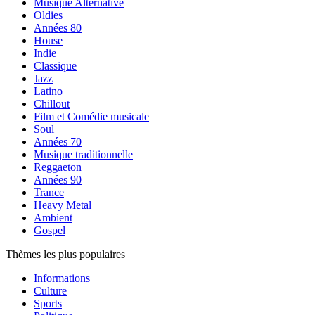
Musique Alternative
Oldies
Années 80
House
Indie
Classique
Jazz
Latino
Chillout
Film et Comédie musicale
Soul
Années 70
Musique traditionnelle
Reggaeton
Années 90
Trance
Heavy Metal
Ambient
Gospel
Thèmes les plus populaires
Informations
Culture
Sports