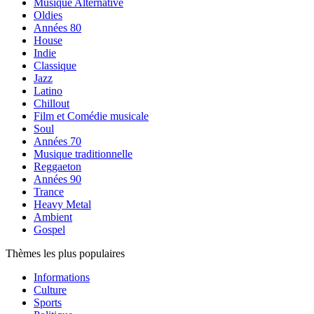
Musique Alternative
Oldies
Années 80
House
Indie
Classique
Jazz
Latino
Chillout
Film et Comédie musicale
Soul
Années 70
Musique traditionnelle
Reggaeton
Années 90
Trance
Heavy Metal
Ambient
Gospel
Thèmes les plus populaires
Informations
Culture
Sports