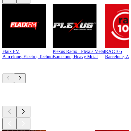
Flaix FM
Plexus Radio - Plexus Metal
RAC105
Barcelone, Electro, Techno
Barcelone, Heavy Metal
Barcelone, An
Les meilleurs
podcasts
Les meilleurs
podcasts
Les meilleurs
podcasts