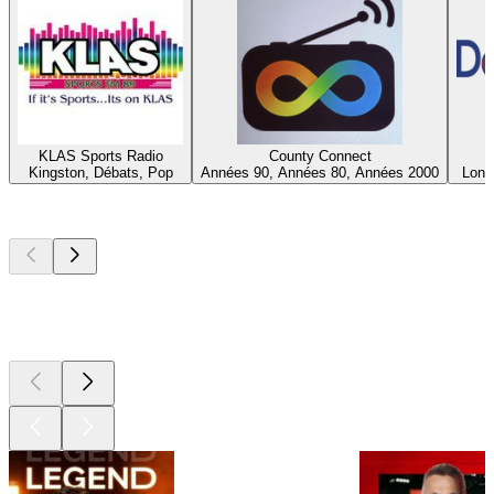
KLAS Sports Radio
County Connect
Kingston, Débats, Pop
Années 90, Années 80, Années 2000
Lond
Les meilleurs
podcasts
Les meilleurs
podcasts
Les meilleurs
podcasts