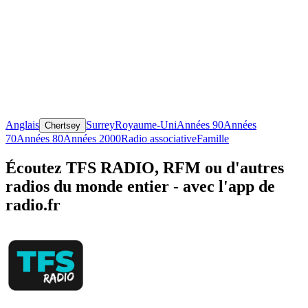
Anglais
Surrey
Royaume-Uni
Années 90
Années
Chertsey
70
Années 80
Années 2000
Radio associative
Famille
Écoutez TFS RADIO, RFM ou d'autres
radios du monde entier - avec l'app de
radio.fr