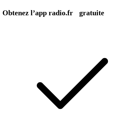
Obtenez l’app radio.fr gratuite