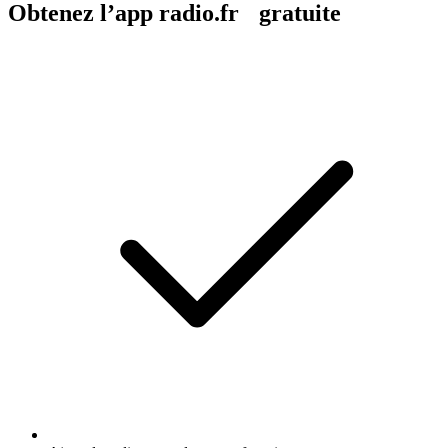
Obtenez l’app radio.fr gratuite