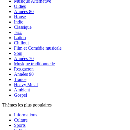
Musique Alternative
Oldies
Années 80
House
Indie
Classique
Jazz
Latino
Chillout
Film et Comédie musicale
Soul
Années 70
Musique traditionnelle
Reggaeton
Années 90
Trance
Heavy Metal
Ambient
Gospel
Thèmes les plus populaires
Informations
Culture
Sports