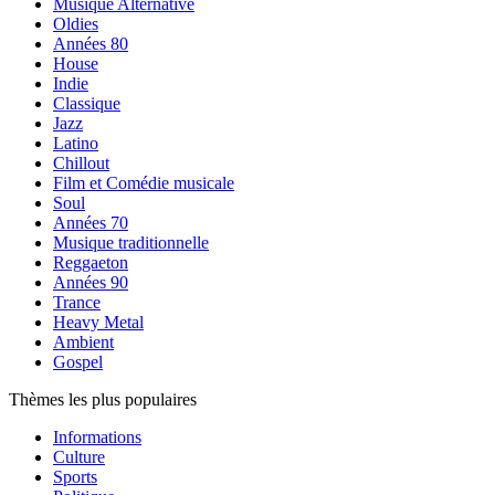
Musique Alternative
Oldies
Années 80
House
Indie
Classique
Jazz
Latino
Chillout
Film et Comédie musicale
Soul
Années 70
Musique traditionnelle
Reggaeton
Années 90
Trance
Heavy Metal
Ambient
Gospel
Thèmes les plus populaires
Informations
Culture
Sports