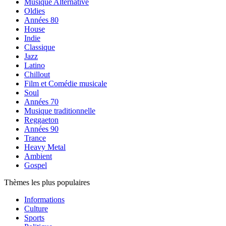
Musique Alternative
Oldies
Années 80
House
Indie
Classique
Jazz
Latino
Chillout
Film et Comédie musicale
Soul
Années 70
Musique traditionnelle
Reggaeton
Années 90
Trance
Heavy Metal
Ambient
Gospel
Thèmes les plus populaires
Informations
Culture
Sports