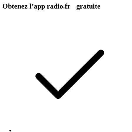
Obtenez l’app radio.fr gratuite