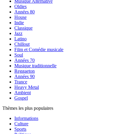
Musique Alternative
Oldies
Années 80
House
Indie
Classique
Jazz
Latino
Chillout
Film et Comédie musicale
Soul
Années 70
Musique traditionnelle
Reggaeton
Années 90
Trance
Heavy Metal
Ambient
Gospel
Thèmes les plus populaires
Informations
Culture
Sports