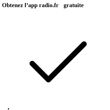
Obtenez l’app radio.fr gratuite