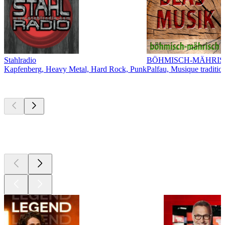
Stahlradio
BÖHMISCH-MÄHRIS
Kapfenberg, Heavy Metal, Hard Rock, Punk
Palfau, Musique traditio
Les meilleurs
podcasts
Les meilleurs
podcasts
Les meilleurs
podcasts