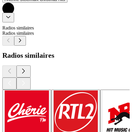
Radios similaires
Radios similaires
Radios similaires