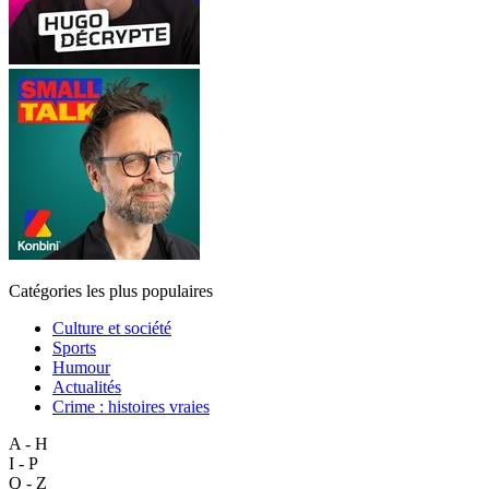
Catégories les plus populaires
Culture et société
Sports
Humour
Actualités
Crime : histoires vraies
A - H
I - P
Q - Z