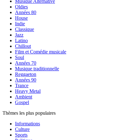
Musique Alternative
Oldies
Années 80
House
Indie
Classique
Jazz
Latino
Chillout
Film et Comédie musicale
Soul
Années 70
Musique traditionnelle
Reggaeton
Années 90
Trance
Heavy Metal
Ambient
Gospel
Thèmes les plus populaires
Informations
Culture
Sports