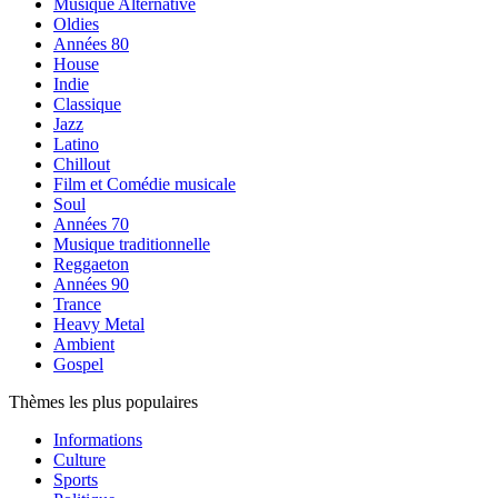
Musique Alternative
Oldies
Années 80
House
Indie
Classique
Jazz
Latino
Chillout
Film et Comédie musicale
Soul
Années 70
Musique traditionnelle
Reggaeton
Années 90
Trance
Heavy Metal
Ambient
Gospel
Thèmes les plus populaires
Informations
Culture
Sports