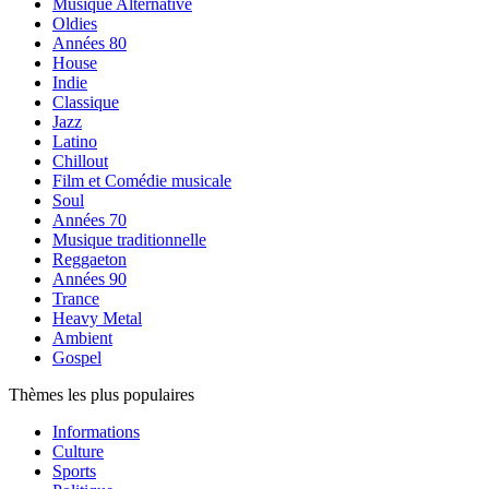
Musique Alternative
Oldies
Années 80
House
Indie
Classique
Jazz
Latino
Chillout
Film et Comédie musicale
Soul
Années 70
Musique traditionnelle
Reggaeton
Années 90
Trance
Heavy Metal
Ambient
Gospel
Thèmes les plus populaires
Informations
Culture
Sports