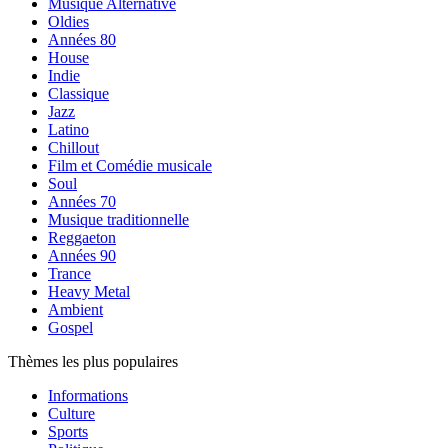
Musique Alternative
Oldies
Années 80
House
Indie
Classique
Jazz
Latino
Chillout
Film et Comédie musicale
Soul
Années 70
Musique traditionnelle
Reggaeton
Années 90
Trance
Heavy Metal
Ambient
Gospel
Thèmes les plus populaires
Informations
Culture
Sports