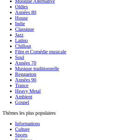
Musique Alternative
Oldies
Années 80
House
Indie
Classique
Jazz
Latino
Chillout
Film et Comédie musicale
Soul
Années 70
Musique traditionnelle
Reggaeton
Années 90
Trance
Heavy Metal
Ambient
Gospel
Thèmes les plus populaires
Informations
Culture
Sports