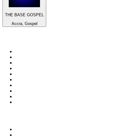
THE BASE GOSPEL
Accra, Gospel
Top 100 sur
radio.fr
1
.
RTL
2
.
RMC Info Talk Sport
3
.
France Info
4
.
Europe 1
5
.
France Inter
6
.
Radio FREE DOM
7
.
NOSTALGIE
8
.
Tropiques FM
9
.
CHERIE FM
10
.
RTL2
Top 100 des podcasts en
France
1
.
LEGEND
2
.
Les Grosses Têtes