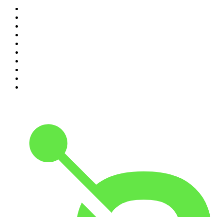
1
.
LEGEND
2
.
Les Grosses Têtes
3
.
L'After Foot
4
.
Hondelatte Raconte
5
.
Entrez dans l'Histoire
6
.
Les grands dossiers de l'Histoire par Franck Ferrand
7
.
L'Heure Du Crime
8
.
Transfert
9
.
HugoDécrypte - Actus et interviews
10
.
Small Talk - Konbini